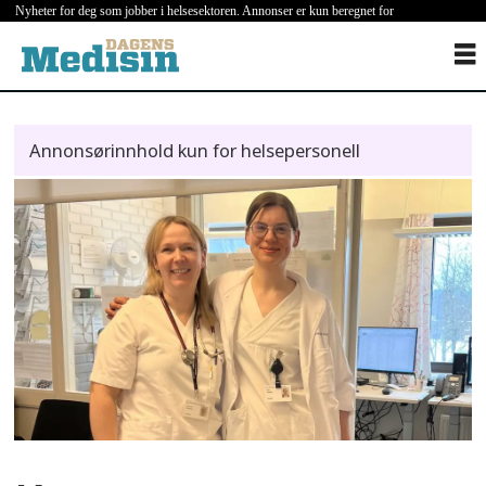
Nyheter for deg som jobber i helsesektoren. Annonser er kun beregnet for
helsepersonell.
Annonsørinnhold kun for helsepersonell